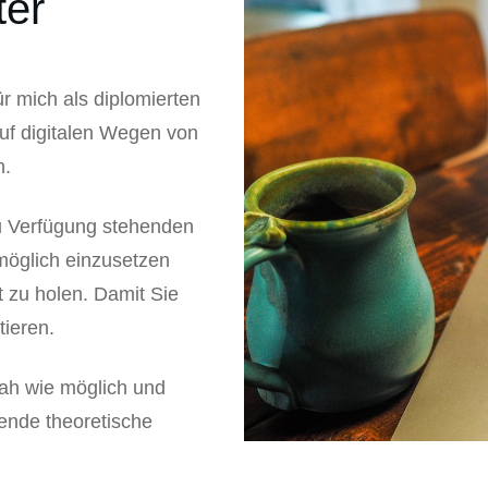
ter
r mich als diplomierten
uf digitalen Wegen von
n.
 zu Verfügung stehenden
öglich einzusetzen
t zu holen. Damit Sie
tieren.
snah wie möglich und
hende theoretische